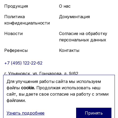
Продукция
О нас
Политика
Документация
конфиденциальности
Новости
Согласие на обработку
персональных данных
Референсы
Контакты
+7 (495) 122-22-62
г. Ульяновск, ул. Гончарова, д. 9/62
Для улучшения работы сайта мы используем
info@mfmc.ru
Связаться с нами
файлы
cookie.
Продолжая использовать наш
сайт, вы даете свое согласие на работу с этими
файлами.
Prominado
© 2026 Компания МФМК
Узнать подробнее
Принять