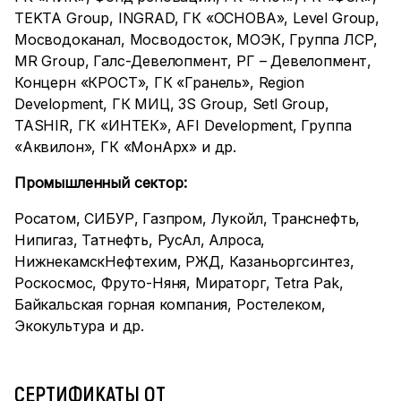
TEKTA Group, INGRAD, ГК «ОСНОВА», Level Group,
Мосводоканал, Мосводосток,
МОЭК,
Группа ЛСР,
MR Group
, Галс-Девелопмент, РГ – Девелопмент,
Концерн «КРОСТ», ГК «Гранель», Region
Development, ГК МИЦ, 3S Group,
Setl
Group
,
TASHIR, ГК «ИНТЕК», AFI Development, Группа
«Аквилон», ГК «МонАрх» и др
.
Промышленный сектор:
Росатом, СИБУР, Газпром, Лукойл, Транснефть,
Нипигаз, Татнефть, РусАл, Алроса,
НижнекамскНефтехим, РЖД, Казаньоргсинтез,
Роскосмос, Фруто-Няня, Мираторг, Tetra Pak,
Байкальская горная компания,
Ростелеком,
Экокультура и др.
СЕРТИФИКАТЫ ОТ