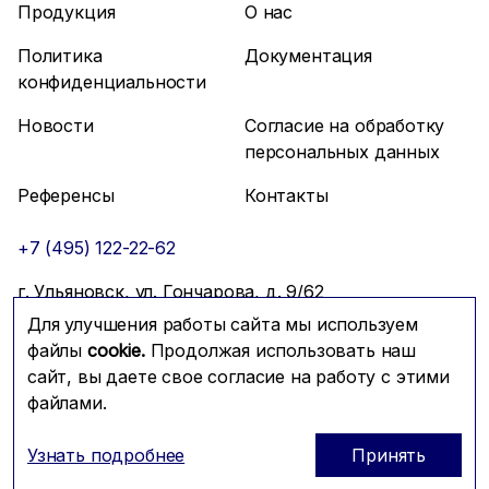
Продукция
О нас
Политика
Документация
конфиденциальности
Новости
Согласие на обработку
персональных данных
Референсы
Контакты
+7 (495) 122-22-62
г. Ульяновск, ул. Гончарова, д. 9/62
Для улучшения работы сайта мы используем
info@mfmc.ru
Связаться с нами
файлы
cookie.
Продолжая использовать наш
сайт, вы даете свое согласие на работу с этими
файлами.
Prominado
© 2026 Компания МФМК
Узнать подробнее
Принять
ОГРН: 1117746288604; ИНН: 7725721179