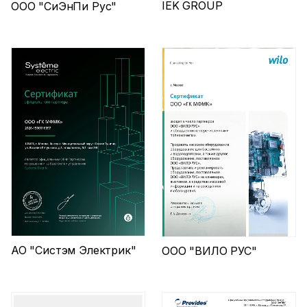
IEK GROUP
ООО "СиЭнПи Рус"
АО "Систэм Электрик"
ООО "ВИЛО РУС"