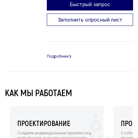
Быстрый запрос
Заполнить опросный лист
КАК МЫ РАБОТАЕМ
ПРОЕКТИРОВАНИЕ
ПРОИ
Создаем индивидуальные проекты под
2 собств
потребности, расчеты и технические
произво