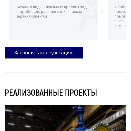
Создаем индивидуальные проекты под
2 собств
потребности, расчеты и технические
произво
задания клиентов
помогают
высокот
инженерн
Запросить консультацию
РЕАЛИЗОВАННЫЕ ПРОЕКТЫ